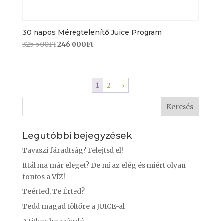
30 napos Méregtelenítő Juice Program
325 500
Ft
246 000
Ft
1
2
→
Legutóbbi bejegyzések
Tavaszi fáradtság? Felejtsd el!
Ittál ma már eleget? De mi az elég és miért olyan
fontos a VÍZ!
Teérted, Te Érted?
Tedd magad töltőre a JUICE-al