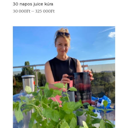
30 napos juice kúra
30 000
Ft
–
325 000
Ft