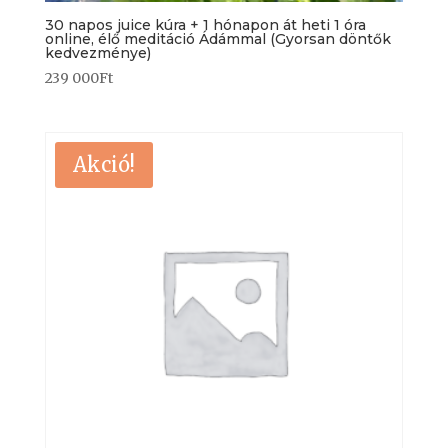
30 napos juice kúra + 1 hónapon át heti 1 óra
online, élő meditáció Ádámmal (Gyorsan döntők
kedvezménye)
239 000
Ft
Akció!