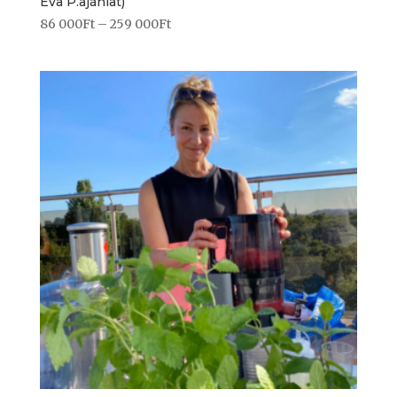
Éva P.ajánlat)
86 000
Ft
–
259 000
Ft