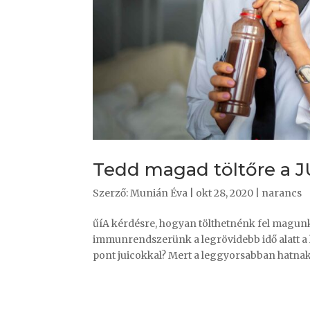
Tedd magad töltőre a J
Szerző:
Munián Éva
|
okt 28, 2020
|
narancs
űíA kérdésre, hogyan tölthetnénk fel magunk
immunrendszerünk a legrövidebb idő alatt a
pont juicokkal? Mert a leggyorsabban hatnak,