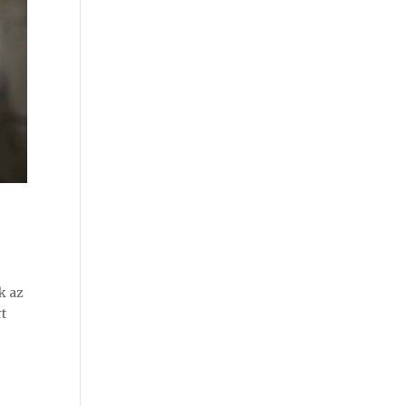
k az
t