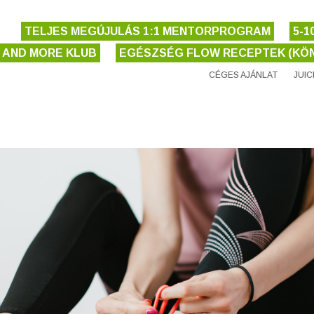
TELJES MEGÚJULÁS 1:1 MENTORPROGRAM
5-
E AND MORE KLUB
EGÉSZSÉG FLOW RECEPTEK (KÖN
CÉGES AJÁNLAT
JUI