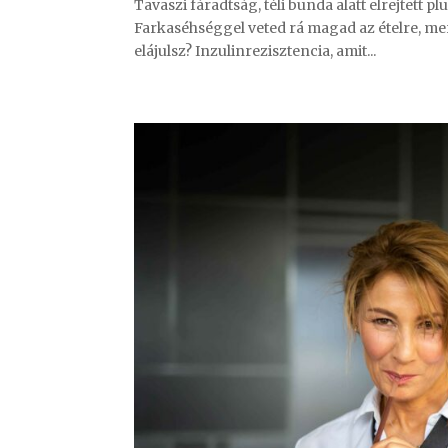
Tavaszi fáradtság, téli bunda alatt elrejtett 
Farkaséhséggel veted rá magad az ételre, mer
elájulsz? Inzulinrezisztencia, amit...