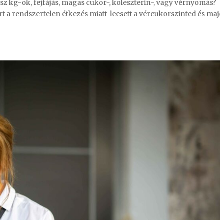
plusz kg-ok, fejfájás, magas cukor-, koleszterin-, vagy vérnyomás?
t a rendszertelen étkezés miatt leesett a vércukorszinted és ma