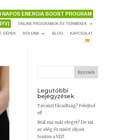
10 NAPOS ENERGIA BOOST PROGRAM
YV)
ONLINE PROGRAMOK ÉS TERMÉKEK
CE GÉPEK
RÓLUNK
BLOG
KAPCSOLAT
Legutóbbi
bejegyzések
Tavaszi fáradtság? Felejtsd
el!
Ittál ma már eleget? De mi
az elég és miért olyan
fontos a VÍZ!