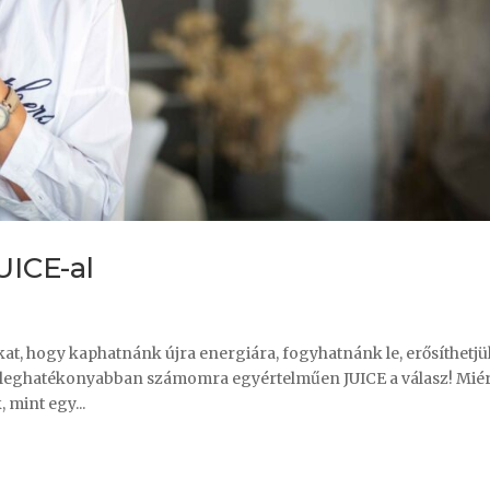
UICE-al
at, hogy kaphatnánk újra energiára, fogyhatnánk le, erősíthetjü
 leghatékonyabban számomra egyértelműen JUICE a válasz! Miér
 mint egy...