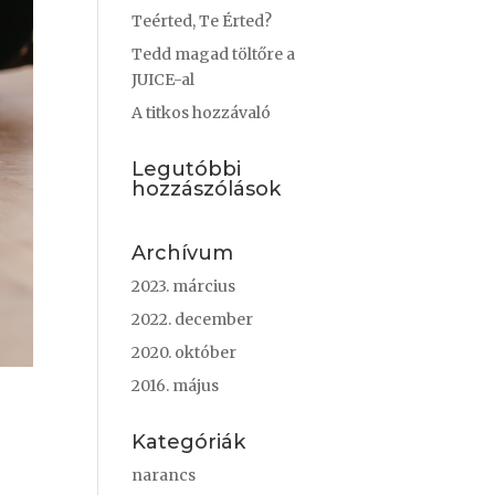
Teérted, Te Érted?
Tedd magad töltőre a
JUICE-al
A titkos hozzávaló
Legutóbbi
hozzászólások
Archívum
2023. március
2022. december
2020. október
2016. május
Kategóriák
narancs