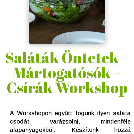
Saláták Öntetek –
Mártogatósók –
Csírák Workshop
A Workshopon együtt fogunk ilyen saláta
csodát varázsolni, mindenféle
alapanyagokból. Készítünk hozzá