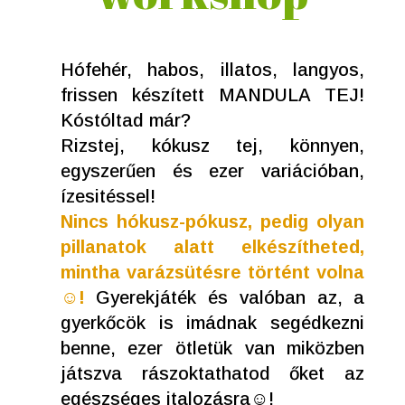
Hófehér, habos, illatos, langyos,
frissen készített MANDULA TEJ!
Kóstóltad már?
Rizstej, kókusz tej, könnyen,
egyszerűen és ezer variációban,
ízesitéssel!
Nincs hókusz-pókusz, pedig olyan
pillanatok alatt elkészítheted,
mintha varázsütésre történt volna
☺!
Gyerekjáték és valóban az, a
gyerkőcök is imádnak segédkezni
benne, ezer ötletük van miközben
játszva rászoktathatod őket az
egészséges italozásra☺!