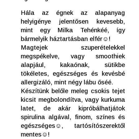
Hála az égnek az alapanyag
helyigénye jelentősen kevesebb,
mint egy Milka Tehénkéé, így
bármelyik háztartásban elfér☺!
Magtejek szuperételekkel
megspékelve, vagy smoothiek
alapjául, kakaónak, sütikbe
tökéletes, egészséges és kevésbé
allergizáló, mint négy lábu őséé.
Készítünk belőle meleg csokis tejet
kicsit megbolondítva, vagy kurkuma
latet, de akár kipróbálhatjátok
spirulina algával, finom, színes és
egészséges☺, tartósítószerektől
mentes☺!