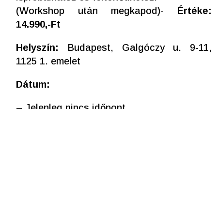
(Workshop után megkapod)-
Értéke:
14.990,-Ft
Helyszín:
Budapest, Galgóczy u. 9-11,
1125 1. emelet
Dátum:
– Jelenleg nincs időpont
Létszám
: MAX 15 fő
(A program minimum 10 főtől indul)
Alap csomag ár: 34.990,-Ft
Prémium csomag ár: 44.990,-Ft
Bérlet lehetőségek: