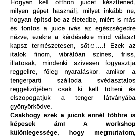
Hogyan kell otthon juicet készítened,
milyen gépet használj, milyet inkább ne,
hogyan építsd be az életedbe, miért is más
és fontos a juice ivás az egészségedre
nézve, ezekre a kérdésekre mind választ
kapsz természetesen, sőt☺….! Ezek az
italok finom, vibrálóan színes, friss,
illatosak, mindenki szívesen fogyasztja
reggelire, főleg nyaraláskor, amikor a
tengerparti szálloda svédasztalos
reggelizőjében csak ki kell tölteni és
elszopogatjuk a tenger látványába
gyönyörködve.
Csakhogy ezek a juicok ennél többre is
képesek ám! A workshop
különlegessége, hogy megmutatom,