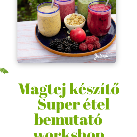
Magtej készítő
– Super étel
bemutató
workshop