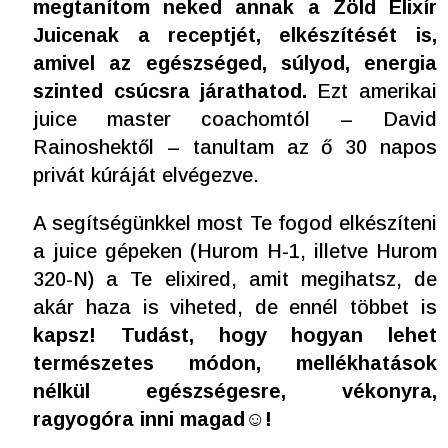
megtanítom neked annak a Zöld Elixír
Juicenak a receptjét, elkészítését is,
amivel az egészséged, súlyod, energia
szinted csúcsra járathatod.
Ezt amerikai
juice master coachomtól – David
Rainoshektől – tanultam az ő 30 napos
privát kúráját elvégezve.
A segítségünkkel most Te fogod elkészíteni
a juice gépeken (Hurom H-1, illetve Hurom
320-N) a Te elixired, amit megihatsz, de
akár haza is viheted, de ennél többet is
kapsz! Tudást, hogy hogyan lehet
természetes módon, mellékhatások
nélkül egészségesre, vékonyra,
ragyogóra inni magad☺!