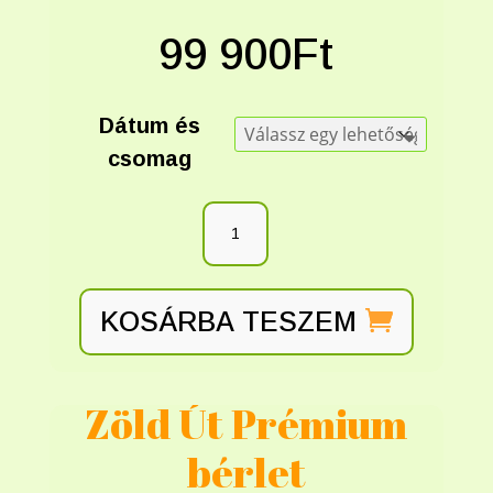
99 900
Ft
Dátum és
csomag
KOSÁRBA TESZEM
Zöld Út Prémium
bérlet