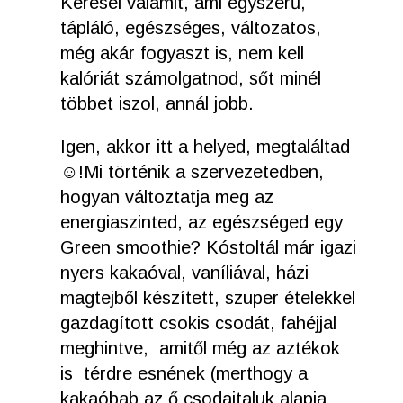
Keresel valamit, ami egyszerű,
tápláló, egészséges, változatos,
még akár fogyaszt is, nem kell
kalóriát számolgatnod, sőt minél
többet iszol, annál jobb.
Igen, akkor itt a helyed, megtaláltad
☺!Mi történik a szervezetedben,
hogyan változtatja meg az
energiaszinted, az egészséged egy
Green smoothie? Kóstoltál már igazi
nyers kakaóval, vaníliával, házi
magtejből készített, szuper ételekkel
gazdagított csokis csodát, fahéjjal
meghintve, amitől még az aztékok
is térdre esnének (merthogy a
kakaóbab az ő csodaitaluk alapja