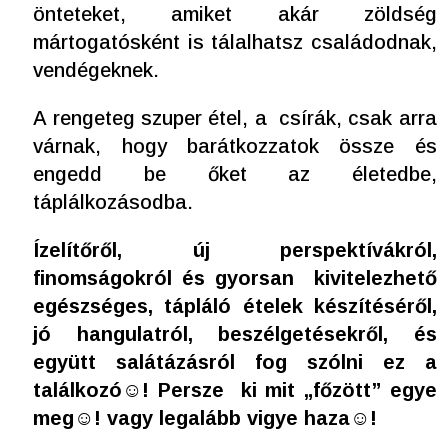
önteteket, amiket akár zöldség
mártogatósként is tálalhatsz családodnak,
vendégeknek.
A rengeteg szuper étel, a csírák, csak arra
várnak, hogy barátkozzatok össze és
engedd be őket az életedbe,
táplálkozásodba.
Ízelítőről, új perspektívákról,
finomságokról és gyorsan kivitelezhető
egészséges, tápláló ételek készítéséről,
jó hangulatról, beszélgetésekről, és
együtt salátázásról fog szólni ez a
találkozó☺! Persze ki mit „főzött” egye
meg☺! vagy legalább vigye haza☺!