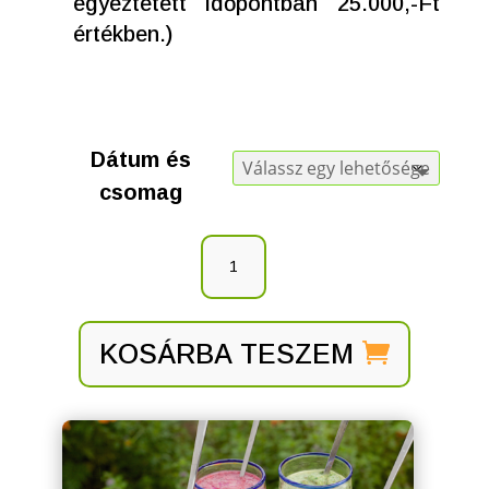
egyeztetett időpontban 25.000,-Ft
értékben.)
Dátum és
csomag
KOSÁRBA TESZEM