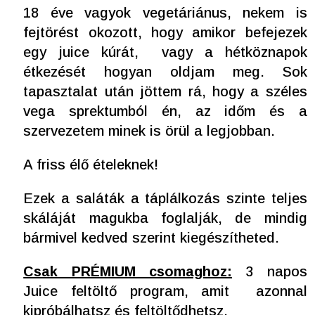
18 éve vagyok vegetáriánus, nekem is
fejtörést okozott, hogy amikor befejezek
egy juice kúrát, vagy a hétköznapok
étkezését hogyan oldjam meg. Sok
tapasztalat után jöttem rá, hogy a széles
vega sprektumból én, az időm és a
szervezetem minek is örül a legjobban.
A friss élő ételeknek!
Ezek a saláták a táplálkozás szinte teljes
skáláját magukba foglalják, de mindig
bármivel kedved szerint kiegészítheted.
Csak PRÉMIUM csomaghoz:
3 napos
Juice feltöltő program, amit azonnal
kipróbálhatsz és feltöltődhetsz.