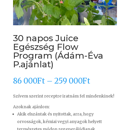
30 napos Juice
Egészség Flow
Program (Ádám-Éva
P.ajánlat)
86 000
Ft
–
259 000
Ft
Szívem szerint receptre iratnám fel mindenkinek!
Azoknak ajánlom:
Akik elszántak és nyitottak, arra, hogy
orvosságok, kémiai vegyi anyagok helyett
természetes módon regenerálódjanak.