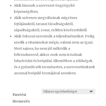
Akik hisznek a szervezet öngyógyító
képességében.
Akik szívesen megválnának migrénes
fejfájásuktól, tavaszi fáradtságuktól,
sápadtságuktól, rossz, erőtlen közérzetüktől.
Akik fokozni szeretnék a teljesítményüket. Pedig
szedik a vitaminokat mégis, valami nem az igazi.
Mert sajnos, ha nem jól működik a
bélrendszered, akkor ezek nem is tudnak
felszívódni és beépülni. Ellentétben a zöldségek
és a gyümölcsök természetes, a szervezetünknek
azonnal beépülő formájával szemben.
Fizetési
ütemezés