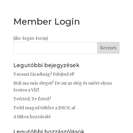
Member Login
[ihc-login-form]
Legutóbbi bejegyzések
Tavaszi fáradtság? Felejtsd el!
Ittál ma már eleget? De mi az elég és miért olyan
fontos a VÍZ!
Teérted, Te Érted?
Tedd magad töltőre a JUICE-al
A titkos hozzávaló
Legutóbbi hozzászólások