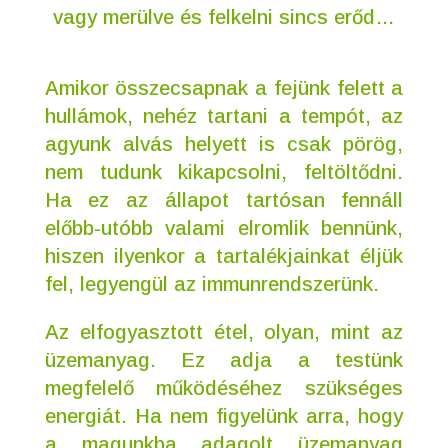
vagy merülve és felkelni sincs erőd…
Amikor összecsapnak a fejünk felett a 
hullámok, nehéz tartani a tempót, az 
agyunk alvás helyett is csak pörög, 
nem tudunk kikapcsolni, feltöltődni. 
Ha ez az állapot tartósan fennáll 
előbb-utóbb valami elromlik bennünk, 
hiszen ilyenkor a tartalékjainkat éljük 
fel, legyengül az immunrendszerünk.
Az elfogyasztott étel, olyan, mint az 
üzemanyag. Ez adja a testünk 
megfelelő működéséhez szükséges 
energiát. Ha nem figyelünk arra, hogy 
a magunkba adagolt üzemanyag 