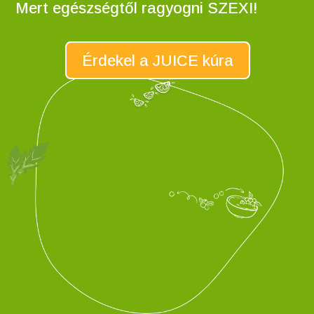
Mert egészségtől ragyogni SZEXI!
Érdekel a JUICE kúra