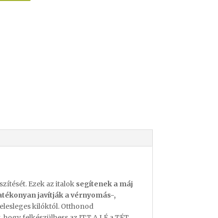
zítését. Ezek az italok
segítenek a máj
atékonyan javítják a vérnyomás-,
lesleges kilóktól. Otthonod
k
, hogy felkészülhess az ITT A LÉ a TÉT