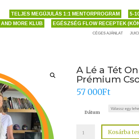
TELJES MEGÚJULÁS 1:1 MENTORPROGRAM
5-
E AND MORE KLUB
EGÉSZSÉG FLOW RECEPTEK (KÖN
CÉGES AJÁNLAT
JUI
A Lé a Tét On
Prémium Cs
57 000
Ft
Dátum
Kosárba t