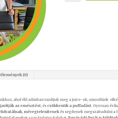
Vélemények (0)
nkhoz, ahol élő adásban tanítjuk meg a juice-ok, smoothiek elkés
javítják az emésztést
, és
csökkentik a puffadást
. Gyorsan és
h
Hidratálnak
,
méregtelenítenek
és segítenek megszabadulni a fe
eted el ezeket a varázslatos italokat.
Bevásárló listát is küldün