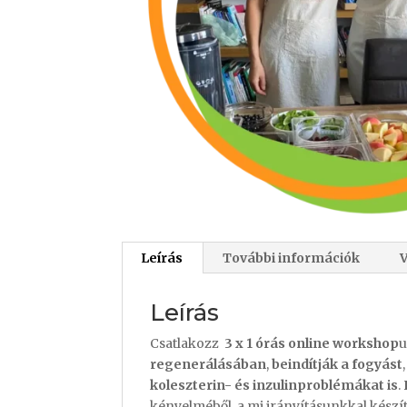
Leírás
További információk
Leírás
Csatlakozz
3 x 1 órás online workshop
u
regenerálásában
,
beindítják a fogyást
,
koleszterin- és inzulinproblémákat is
.
kényelméből, a mi irányításunkkal készíth