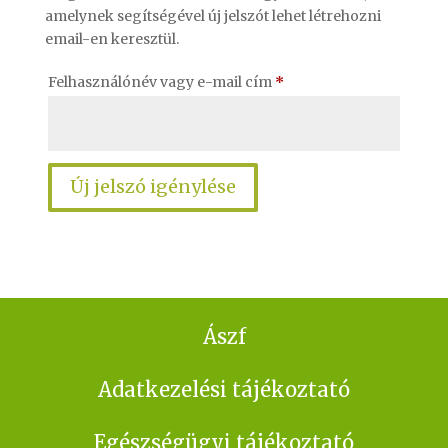
amelynek segítségével új jelszót lehet létrehozni
email-en keresztül.
Felhasználónév vagy e-mail cím
*
Új jelszó igénylése
Ászf
Adatkezelési tájékoztató
Egészségügyi tájékoztató