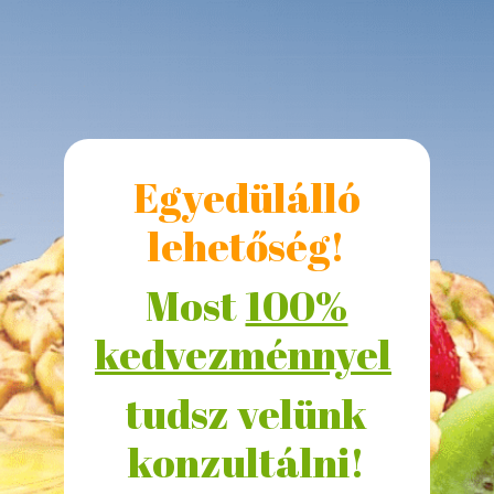
Egyedülálló
lehetőség!
Most
100%
kedvezménnyel
tudsz velünk
konzultálni!