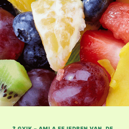
❓ GYIK – AMI A FEJEDBEN VAN, DE