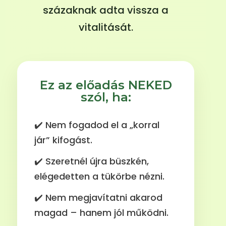
százaknak adta vissza a
vitalitását.
Ez az előadás NEKED
szól, ha:
✔️ Nem fogadod el a „korral
jár” kifogást.
✔️ Szeretnél újra büszkén,
elégedetten a tükörbe nézni.
✔️ Nem megjavítatni akarod
magad – hanem jól működni.