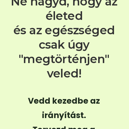
Ne hagyd, hogy az
életed
és az egészséged
csak úgy
"megtörténjen"
veled!
Vedd kezedbe az
irányítást.