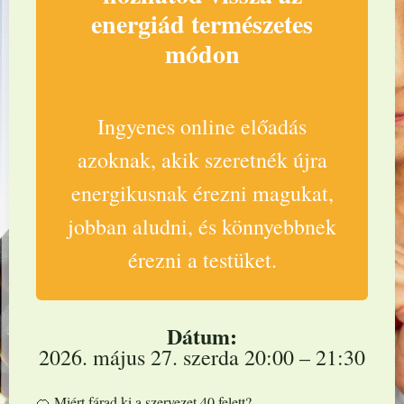
energiád természetes
módon
Ingyenes online előadás
azoknak, akik szeretnék újra
energikusnak érezni magukat,
jobban aludni, és könnyebbnek
érezni a testüket.
Dátum:
2026. május 27. szerda 20:00 – 21:30
🍊 Miért fárad ki a szervezet 40 felett?