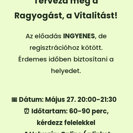
Tervezd meg a
Ragyogást, a Vitalitást!
Az előadás
INGYENES
, de
regisztrációhoz kötött.
Érdemes időben biztosítani a
helyedet.
📅
Dátum:
Május 27. 20:00-21:30
⏰
Időtartam:
60-90 perc,
kérdezz felelekkel