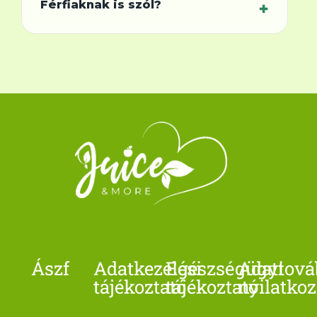
Férfiaknak is szól?
+
egészségtervezésről. Természetesen
beszélek majd a megoldásainkról, de
Abszolút. A biológia és a
rengeteg azonnal használható tudást
teljesítményigény nemtől független. Ha
kapsz ingyen is.
50 felett is "Alpha" akarsz maradni,
tartani akarod a tempót könnyedén, itt a
helyed.
Ászf
Adatkezelési
Egészségügyi
Adattová
tájékoztató
tájékoztató
nyilatkoz