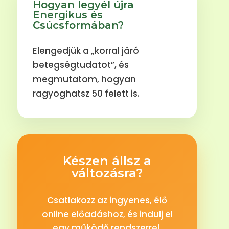
Hogyan legyél újra
Energikus és
Csúcsformában?
Elengedjük a „korral járó
betegségtudatot”, és
megmutatom, hogyan
ragyoghatsz 50 felett is.
Készen állsz a
változásra?
Csatlakozz az ingyenes, élő
online előadáshoz, és indulj el
egy működő rendszerrel.