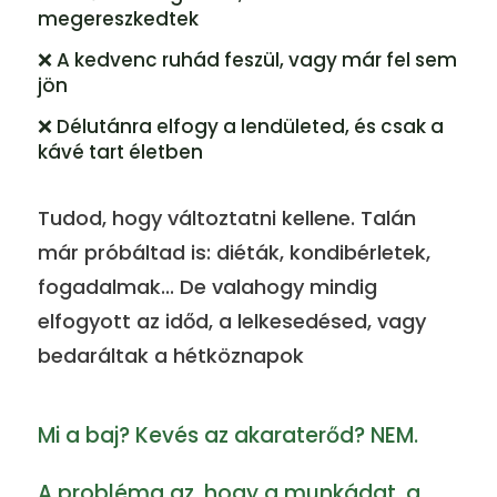
megereszkedtek
❌ A kedvenc ruhád feszül, vagy már fel sem
jön
❌ Délutánra elfogy a lendületed, és csak a
kávé tart életben
Tudod, hogy változtatni kellene. Talán
már próbáltad is: diéták, kondibérletek,
fogadalmak... De valahogy mindig
elfogyott az időd, a lelkesedésed, vagy
bedaráltak a hétköznapok
Mi a baj? Kevés az akaraterőd? NEM.
A probléma az, hogy a munkádat, a