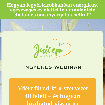
Hogyan legyél kirobbanóan energikus,
egészséges és élettel teli mindenféle
diéták és önsanyargatás nélkül?
INGYENES WEBINÁR
Miért fárad ki a szervezet
40 felett – és hogyan
hozhatod vissza az