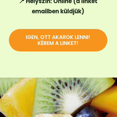
📍
Helyszín:
Online (a linket
emailben küldjük)
IGEN, OTT AKAROK LENNI!
KÉREM A LINKET!