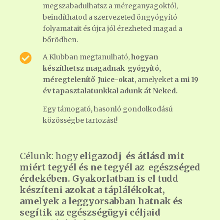
megszabadulhatsz a méreganyagoktól,
beindíthatod a szervezeted öngyógyító
folyamatait és újra jól érezheted magad a
bőrödben.

A Klubban megtanulható,
hogyan
készíthetsz magadnak gyógyító,
méregtelenítő Juice-okat
, amelyeket
a mi 19
év tapasztalatunkkal adunk át Neked.
Egy támogató, hasonló gondolkodású
közösségbe tartozást!
Célunk: hogy
eligazodj és átlásd mit
miért tegyél és ne tegyél az egészséged
érdekében. Gyakorlatban is el tudd
készíteni azokat a táplálékokat,
amelyek a leggyorsabban hatnak és
segítik az egészségügyi céljaid