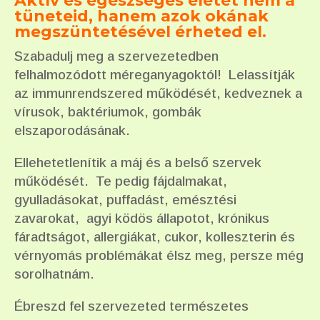
Aktív és egészséges életet nem a
tüneteid, hanem azok okának
megszüntetésével érheted el.
Szabadulj meg a szervezetedben
felhalmozódott méreganyagoktól! Lelassítják
az immunrendszered működését, kedveznek a
vírusok, baktériumok, gombák
elszaporodásának.
Ellehetetlenítik a máj és a belső szervek
működését. Te pedig fájdalmakat,
gyulladásokat, puffadást, emésztési
zavarokat, agyi ködös állapotot, krónikus
fáradtságot, allergiákat, cukor, kolleszterin és
vérnyomás problémákat élsz meg, persze még
sorolhatnám.
Ébreszd fel szervezeted természetes