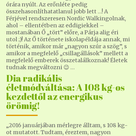
órára nyúlt. Az erőnléte pedig
összehasonlíthatatlanul jobb lett …! A
Férjével rendszeresen Nordic Walkingolnak,
ahol – ellentétben az eddigiekkel –
mostanában Ő „tört” előre, a Párja alig éri
utol ;)! Az Ő története iskolapéldája annak, mi
történik, amikor már „nagyon szúr a szög”, s
amikor a megfelelő „csillagállások” mellett a
megfelelő emberek összetalálkoznak! Életek
tudnak megváltozni 😉 …
Dia radikális
életmódváltása: A 108 kg-os
kezdettől az energikus
örömig!
„2016 januárjában mérlegre álltam, s 108 kg-
ot mutatott. Tudtam, éreztem, nagyon