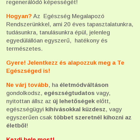
regenerálódó képességét!
Hogyan?
Az Egészség Megalapozó
Rendszerünkkel, ami 20 éves tapasztalatunkra,
tudásunkra, tanulásunkra épül, jelenleg
egyedülállóan egyszerű, hatékony és
természetes.
Gyere! Jelentkezz és alapozzuk meg a Te
Egészséged is!
Ne várj tovább
, ha
életmódváltáson
gondolkodsz,
egészségtudatos
vagy,
nyitottan állsz az
új lehetőségek
előtt,
egészségügyi
kihívásokkal küzdesz
, vagy
egyszerűen csak
többet szeretnél kihozni az
életből
!
Kezdj bele most!