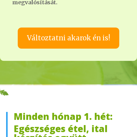
megvalósítását.
Változtatni akarok én is!
Minden hónap 1. hét:
Egészséges étel, ital