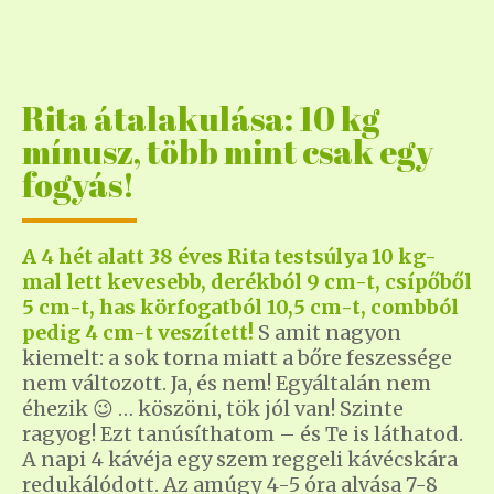
Rita átalakulása: 10 kg
mínusz, több mint csak egy
fogyás!
A 4 hét alatt 38 éves Rita testsúlya 10 kg-
mal lett kevesebb, derékból 9 cm-t, csípőből
5 cm-t, has körfogatból 10,5 cm-t, combból
pedig 4 cm-t veszített!
S amit nagyon
kiemelt: a sok torna miatt a bőre feszessége
nem változott. Ja, és nem! Egyáltalán nem
éhezik 😉 … köszöni, tök jól van! Szinte
ragyog! Ezt tanúsíthatom – és Te is láthatod.
A napi 4 kávéja egy szem reggeli kávécskára
redukálódott. Az amúgy 4-5 óra alvása 7-8