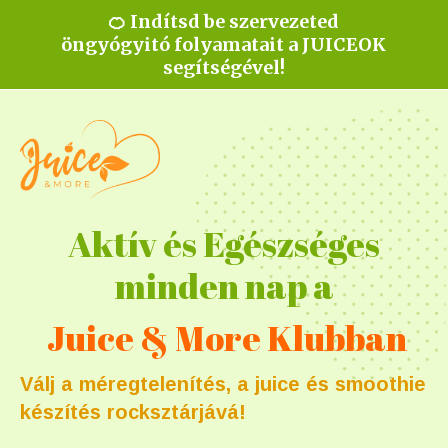
🍊 Indítsd be szervezeted
öngyógyitó folyamatait a JUICEOK
segítségével!
Aktív és Egészséges
minden nap a
Juice & More Klubban
Válj a méregtelenítés, a juice és smoothie
készítés rocksztárjává!