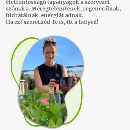
életfontosságú tápanyagok a szervezet
számára. Méregtelenítenek, regenerálnak,
hidratálnak, energiát adnak.
Ha ezt szeretnéd Te is, itt a helyed!