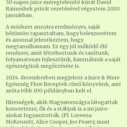
30 napos juice méregtelenítő kúrát David
Rainoshek privát vezetésével végeztem 2020.
januárban.
A módszer annyira eredményes, saját
bőrömön tapasztaltam, hogy beleszerettem
és azonnal jelentkeztem, hogy
megtanulhassam. Ez egy jól működő élő
rendszer, amit létrehoztunk és tanítunk,
folyamatosan fejlesztünk, használunk a saját
egészségünk megőrzésére is.
2024. decemberben megjelent a Juice & More
Egészség Flow Receptek című könyvünk, ami
azóta több 100 példányban kelt el.
Hírességek, akik Magyarországra látogattak
koncertezni, ők és a stábjuk is a mi juice-
ainkat fogyasztották. (Pl. Loreena
McKennitt, Alice Cooper, Joe Pearry, most