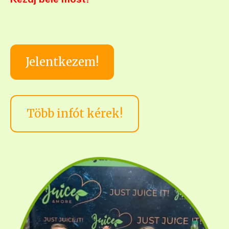
Jelentkezem!
Több infót kérek!