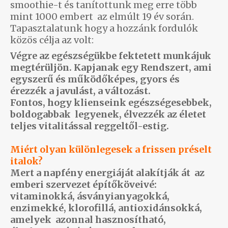
smoothie-t és tanítottunk meg erre több
mint 1000 embert az elmúlt 19 év során.
Tapasztalatunk hogy a hozzánk fordulók
közös célja az volt:
Végre az
egészségükbe fektetett munkájuk
megtérüljön. Kapjanak egy Rendszert, ami
egyszerű és működőképes, gyors és
érezzék a javulást, a változást.
Fontos, hogy klienseink egészségesebbek,
boldogabbak legyenek, élvezzék az életet
teljes vitalitással reggeltől-estig.
Miért olyan különlegesek a frissen préselt
italok?
Mert a napfény energiáját alakítják át az
emberi szervezet építőköveivé:
vitaminokká, ásványianyagokká,
enzimekké, klorofillá, antioxidánsokká,
amelyek azonnal hasznosítható,