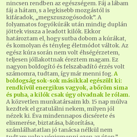
nincsen rendben az egészségem. Fáj a lábam
fáj a hátam, s a legkisebb mozgástól is
kifáradok, „megszuszogósodok”. A
folyamatos fogyókúrák után mindig duplán
jöttek vissza a leadott kilók. Ekkor
határoztam el, hogy sutba dobom a kúrákat,
és komolyan és tényleg életmódot váltok. Az
egész kúra során nem volt éhségérzetem,
teljesen jóllakottnak éreztem magam. Ez
nagyon boldogító és felszabadító érzés volt
számomra, tudtam, így már menni fog.
A
boldogság sok-sok másikkal egészült ki:
rendkívül energikus vagyok, a bőröm sima
és puha, a kilók csak úgy olvadnak le rólam.
A közvetlen munkatársaim kb. 15 nap múlva
kezdtek el gratulálni nekem, milyen jól
nézek ki. Éva mindennapos dicsérete és
elismerése, biztatása, bátorítása,
számlálhatatlan jó tanácsa nélkül nem
tudtam volna végigmenni ezen az úton.”