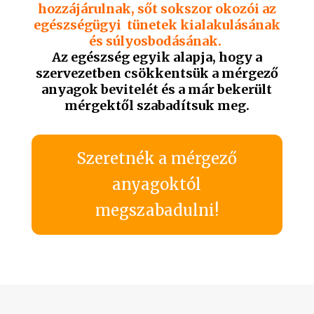
hozzájárulnak, sőt sokszor okozói az
egészségügyi tünetek kialakulásának
és súlyosbodásának.
Az egészség egyik alapja, hogy a
szervezetben csökkentsük a mérgező
anyagok bevitelét és a már bekerült
mérgektől szabadítsuk meg.
Szeretnék a mérgező
anyagoktól
megszabadulni!