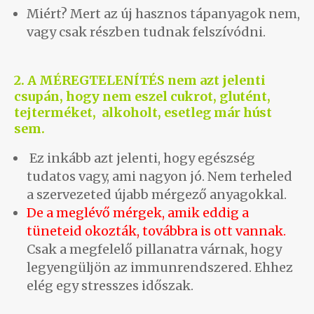
Miért? Mert az új hasznos tápanyagok nem,
vagy csak részben tudnak felszívódni.
2. A MÉREGTELENÍTÉS nem azt jelenti
csupán, hogy nem eszel cukrot, glutént,
tejterméket, alkoholt, esetleg már húst
sem.
Ez inkább azt jelenti, hogy egészség
tudatos vagy, ami nagyon jó. Nem terheled
a szervezeted újabb mérgező anyagokkal.
De a meglévő mérgek, amik eddig a
tüneteid okozták, továbbra is ott vannak.
Csak a megfelelő pillanatra várnak, hogy
legyengüljön az immunrendszered. Ehhez
elég egy stresszes időszak.