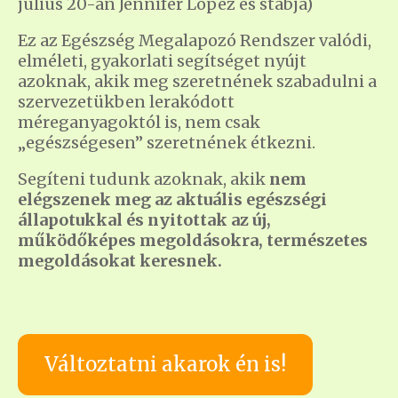
julius 20-án Jennifer Lopez és stábja)
Ez az Egészség Megalapozó Rendszer valódi,
elméleti, gyakorlati segítséget nyújt
azoknak, akik meg szeretnének szabadulni a
szervezetükben lerakódott
méreganyagoktól is, nem csak
„egészségesen” szeretnének étkezni.
Segíteni tudunk azoknak, akik
nem
elégszenek meg az aktuális egészségi
állapotukkal és nyitottak az új,
működőképes megoldásokra, természetes
megoldásokat keresnek.
Változtatni akarok én is!