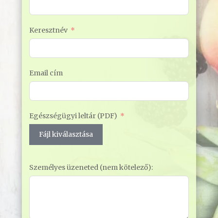
Keresztnév
Email cím
Egészségügyi leltár (PDF)
Fájl kiválasztása
Személyes üzeneted (nem kötelező):